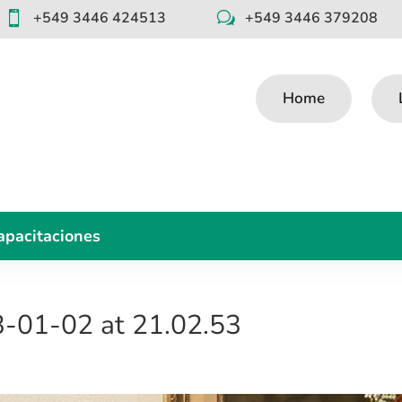
+549 3446 424513
+549 3446 379208

w
Home
apacitaciones
-01-02 at 21.02.53