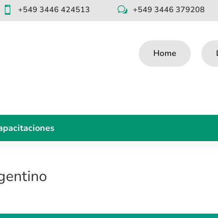
+549 3446 424513
+549 3446 379208

w
Home
apacitaciones
gentino