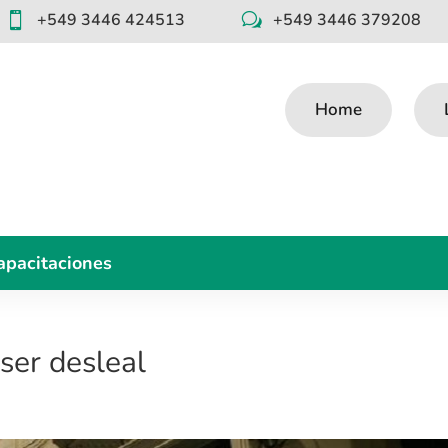
+549 3446 424513
+549 3446 379208

w
Home
apacitaciones
ser desleal