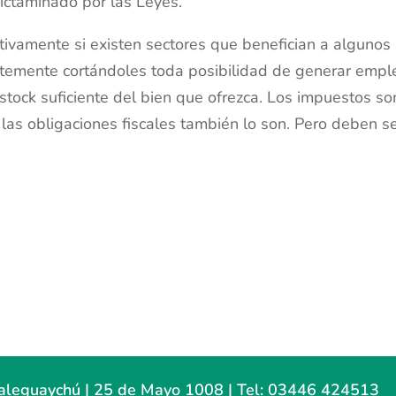
 dictaminado por las Leyes.
ectivamente si existen sectores que benefician a algunos
antemente cortándoles toda posibilidad de generar empl
tock suficiente del bien que ofrezca. Los impuestos so
 las obligaciones fiscales también lo son. Pero deben s
ualeguaychú | 25 de Mayo 1008 | Tel: 03446 424513