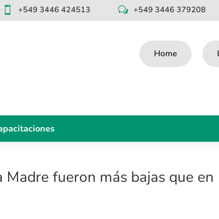
+549 3446 424513
+549 3446 379208

w
Home
apacitaciones
la Madre fueron más bajas que en