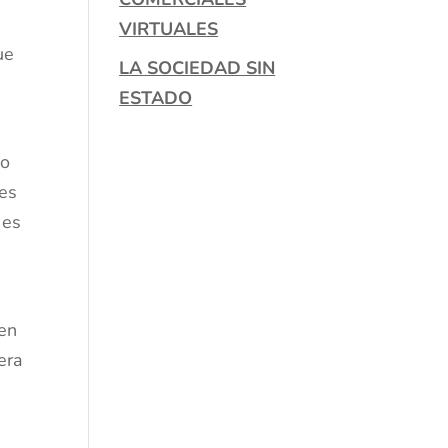
VIRTUALES
ue
LA SOCIEDAD SIN
ESTADO
io
les
 es
cen
era