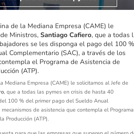
tina de la Mediana Empresa (CAME) le
 de Ministros,
Santiago Cafiero
, que a todas 
abajadores se les disponga el pago del 100 
ual Complementario (SAC), a través de los
contempla el Programa de Asistencia de
ucción (ATP).
la Mediana Empresa (CAME) le solicitamos al Jefe de
ro
, que a todas las pymes en crisis de hasta 40
 del 100 % del primer pago del Sueldo Anual
s mecanismos de asistencia que contempla el Programa
la Producción (ATP).
puesta para que las empresas que superen el número d