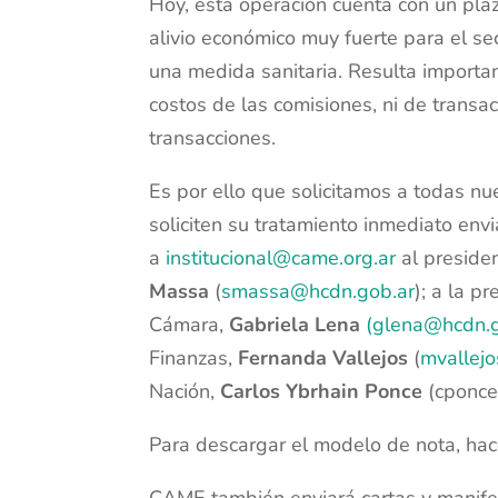
Hoy, esta operación cuenta con un pla
alivio económico muy fuerte para el se
una medida sanitaria. Resulta importan
costos de las comisiones, ni de transac
transacciones.
Es por ello que solicitamos a todas n
soliciten su tratamiento inmediato env
a
institucional@came.org.ar
al preside
Massa
(
smassa@hcdn.gob.ar
); a la p
Cámara,
Gabriela Lena
(glena@hcdn.g
Finanzas,
Fernanda Vallejos
(
mvallej
Nación,
Carlos Ybrhain Ponce
(cponce
Para descargar el modelo de nota, ha
CAME también enviará cartas y manifes