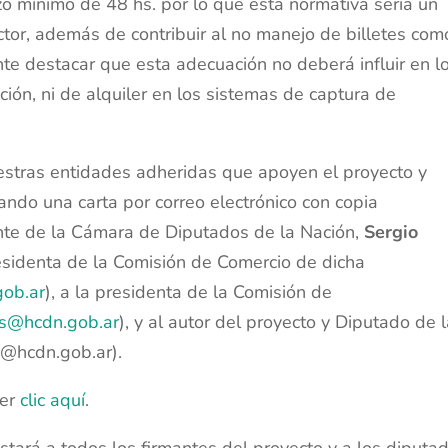
zo mínimo de 48 hs. por lo que esta normativa sería un
ctor, además de contribuir al no manejo de billetes com
te destacar que esta adecuación no deberá influir en l
ción, ni de alquiler en los sistemas de captura de
uestras entidades adheridas que apoyen el proyecto y
iando una carta por correo electrónico con copia
nte de la Cámara de Diputados de la Nación,
Sergio
residenta de la Comisión de Comercio de dicha
ob.ar
), a la presidenta de la Comisión de
os@hcdn.gob.ar
), y al autor del proyecto y Diputado de 
@hcdn.gob.ar).
cer
clic aquí
.
tará a todos los firmantes del proyecto y a los diputa