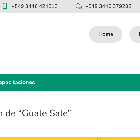
+549 3446 424513
+549 3446 379208

w
Home
apacitaciones
n de “Guale Sale”