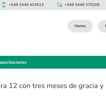
+549 3446 424513
+549 3446 379208

w
Home
apacitaciones
a 12 con tres meses de gracia y