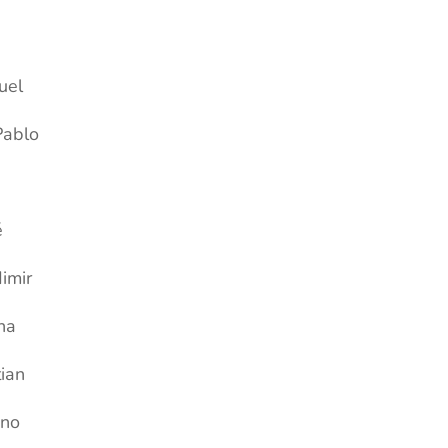
uel
Pablo
é
imir
na
ian
ano