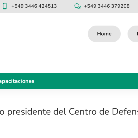
+549 3446 424513
+549 3446 379208

w
Home
apacitaciones
mo presidente del Centro de Defen