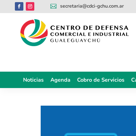
secretaria@cdci-gchu.com.ar

Noticias
Agenda
Cobro de Servicios
C