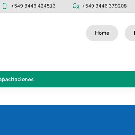
+549 3446 424513
+549 3446 379208

w
Home
apacitaciones